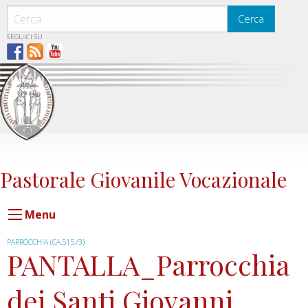
Skip
to
Cerca
content
SEGUICI SU
Pastorale Giovanile Vocazionale
Menu
PARROCCHIA (CA.515,/3)
PANTALLA_Parrocchia
dei Santi Giovanni