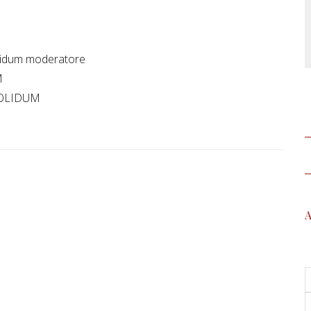
olidum moderatore
M
SOLIDUM