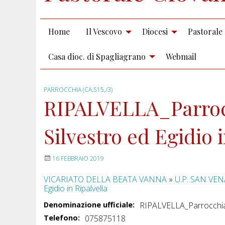
Home
Il Vescovo
Diocesi
Pastorale
Casa dioc. di Spagliagrano
Webmail
PARROCCHIA (CA.515,/3)
RIPALVELLA_Parrocc
Silvestro ed Egidio 
16 FEBBRAIO 2019
VICARIATO DELLA BEATA VANNA
»
U.P. SAN VE
Egidio in Ripalvella
Denominazione ufficiale:
RIPALVELLA_Parrocchia de
Telefono:
075875118