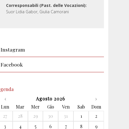
Corresponsabili (Past. delle Vocazioni):
Suor Lidia Gabor, Giulia Camorani
Instagram
Facebook
Agenda
‹
Agosto 2026
›
Lun
Mar
Mer
Gio
Ven
Sab
Dom
27
28
29
30
31
1
2
3
4
5
6
7
8
9